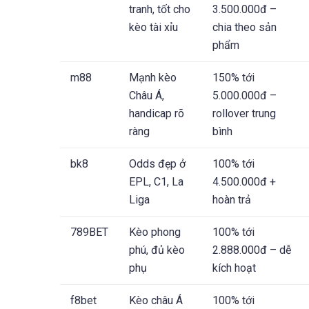
tranh, tốt cho
3.500.000đ –
kèo tài xỉu
chia theo sản
phẩm
m88
Mạnh kèo
150% tới
Châu Á,
5.000.000đ –
handicap rõ
rollover trung
ràng
bình
bk8
Odds đẹp ở
100% tới
EPL, C1, La
4.500.000đ +
Liga
hoàn trả
789BET
Kèo phong
100% tới
phú, đủ kèo
2.888.000đ – dễ
phụ
kích hoạt
f8bet
Kèo châu Á
100% tới