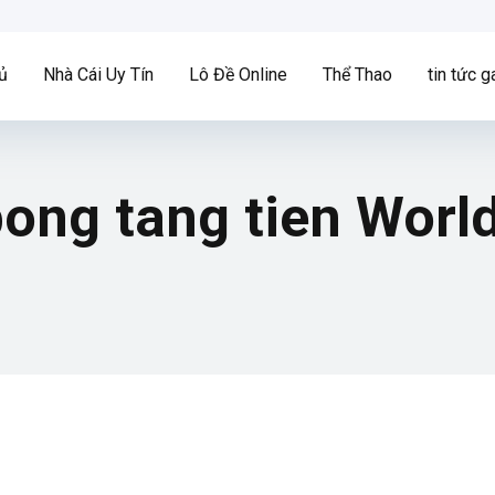
ủ
Nhà Cái Uy Tín
Lô Đề Online
Thể Thao
tin tức 
bong tang tien Worl