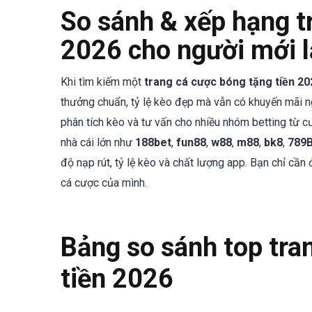
So sánh & xếp hạng t
2026 cho người mới l
Khi tìm kiếm một
trang cá cược bóng tặng tiền 20
thưởng chuẩn, tỷ lệ kèo đẹp mà vẫn có khuyến mãi n
phân tích kèo và tư vấn cho nhiều nhóm betting từ c
nhà cái lớn như
188bet
,
fun88
,
w88
,
m88
,
bk8
,
789
độ nạp rút, tỷ lệ kèo và chất lượng app. Bạn chỉ cần
cá cược của mình.
Bảng so sánh top tran
tiền 2026