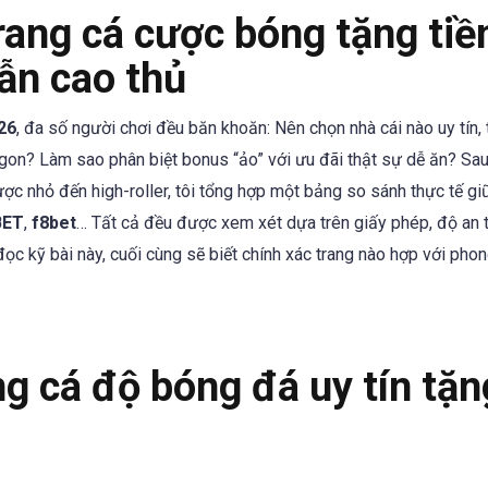
rang cá cược bóng tặng tiề
ẫn cao thủ
26
, đa số người chơi đều băn khoăn: Nên chọn nhà cái nào uy tín, 
gon? Làm sao phân biệt bonus “ảo” với ưu đãi thật sự dễ ăn? Sa
ược nhỏ đến high-roller, tôi tổng hợp một bảng so sánh thực tế gi
BET
,
f8bet
… Tất cả đều được xem xét dựa trên giấy phép, độ an t
 đọc kỹ bài này, cuối cùng sẽ biết chính xác trang nào hợp với pho
g cá độ bóng đá uy tín tặn