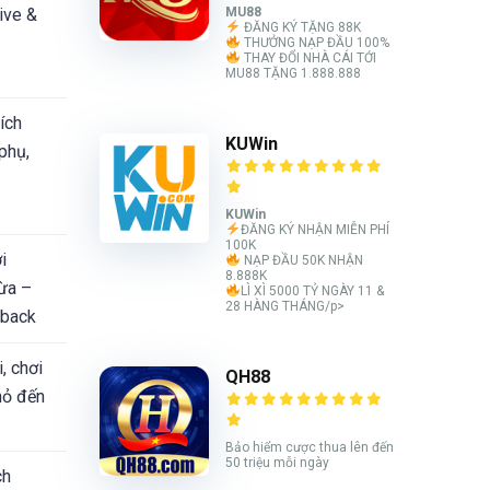
ive &
MU88
ĐĂNG KÝ TẶNG 88K
THƯỞNG NẠP ĐẦU 100%
THAY ĐỔI NHÀ CÁI TỚI
MU88 TẶNG 1.888.888
ích
KUWin
phụ,
KUWin
ĐĂNG KÝ NHẬN MIỄN PHÍ
100K
i
NẠP ĐẦU 50K NHẬN
8.888K
vừa –
LÌ XÌ 5000 TỶ NGÀY 11 &
28 HÀNG THÁNG/p>
hback
, chơi
QH88
hỏ đến
Bảo hiểm cược thua lên đến
50 triệu mỗi ngày
ch