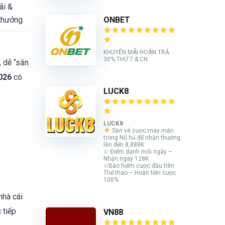
ãi &
ONBET
thưởng
KHUYẾN MÃI HOÀN TRẢ
30% THỨ 7 & CN
, dễ “săn
026
có
LUCK8
LUCK8
Săn vé cược may mắn
trong Nổ hủ để nhận thưởng
lên đến 8,888K
✩ Điểm danh mỗi ngày –
Nhận ngay 128K
✩Bảo hiểm cược đầu tiên
Thể thao – Hoàn tiền cược
100%
nhà cái
 tiếp
VN88