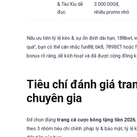
& Tài/Xỉu dễ
3.000.000đ,
đọc
nhiều promo nhỏ
Nếu ưu tiên tỷ lệ kèo & sự ổn định dài hạn, 188bet, 
quà”, bạn có thể cân nhắc fun88, bk8, 789BET hoặc 
bonus rõ ràng, dễ kích hoạt và đã được cộng đồng 
Tiêu chí đánh giá tr
chuyên gia
Để chọn đúng
trang cá cược bóng tặng tiền 2026
theo 3 nhóm tiêu chí chính: pháp lý & bảo mật, tỷ lệ 