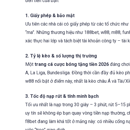
đến tiền của bạn.
1. Giấy phép & bảo mật
Ưu tiên các nhà cái có giấy phép từ các tổ chức như
“ma”. Những thương hiệu như 188bet, w88, m88, fun8
xác thực hai lớp và tách biệt tài khoản công ty – tài k
2. Tỷ lệ kèo & số lượng thị trường
Một
trang cá cược bóng tặng tiền 2026
đáng chơi 
A, La Liga, Bundesliga. Đồng thời cần đầy đủ kèo ph
w88 nổi bật ở điểm này, nhất là kèo châu Á và Tài/Xỉu
3. Tốc độ nạp rút & tính minh bạch
Tối ưu nhất là nạp trong 30 giây – 3 phút, rút 5–15
uy tín sẽ không ép bạn quay vòng tiền nạp thường, c
f8bet đang làm khá tốt ở mảng này: có nhiều cổng nạ
việc “treo” giao dịch.