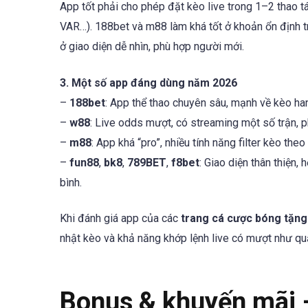
App tốt phải cho phép đặt kèo live trong 1–2 thao tác
VAR…). 188bet và m88 làm khá tốt ở khoản ổn định tr
ở giao diện dễ nhìn, phù hợp người mới.
3. Một số app đáng dùng năm 2026
–
188bet
: App thể thao chuyên sâu, mạnh về kèo hand
–
w88
: Live odds mượt, có streaming một số trận, 
–
m88
: App khá “pro”, nhiều tính năng filter kèo theo
–
fun88
,
bk8
,
789BET
,
f8bet
: Giao diện thân thiện,
bình.
Khi đánh giá app của các
trang cá cược bóng tặng
nhật kèo và khả năng khớp lệnh live có mượt như q
Bonus & khuyến mãi –