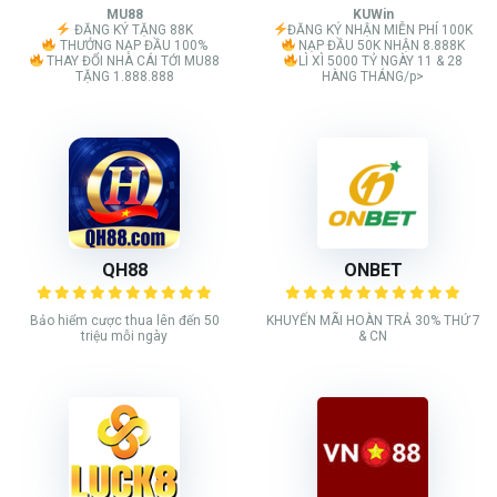
MU88
KUWin
ĐĂNG KÝ TẶNG 88K
ĐĂNG KÝ NHẬN MIỄN PHÍ 100K
THƯỞNG NẠP ĐẦU 100%
NẠP ĐẦU 50K NHẬN 8.888K
THAY ĐỔI NHÀ CÁI TỚI MU88
LÌ XÌ 5000 TỶ NGÀY 11 & 28
TẶNG 1.888.888
HÀNG THÁNG/p>
QH88
ONBET
Bảo hiểm cược thua lên đến 50
KHUYẾN MÃI HOÀN TRẢ 30% THỨ 7
triệu mỗi ngày
& CN