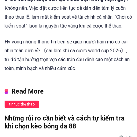
Không nên. Việc đặt cược liên tục dễ dẫn đến tâm lý cuốn
theo thua lỗ, làm mất kiểm soát về tài chính cá nhân. “Chơi có
kiểm soát” luôn là nguyên tắc vàng khi cá cược thể thao.
Hy vọng những thông tin trên sẽ giúp người hâm mộ có cái
nhìn toàn diện về 《sai lầm khi cá cược world cup 2026》,
từ đó tận hưởng trọn vẹn các trận cầu đỉnh cao một cách an
toàn, minh bạch và nhiều cảm xúc.
Read More
tin tức thể thao
Những rủi ro cần biết và cách tự kiểm tra
khi chọn kèo bóng da 88