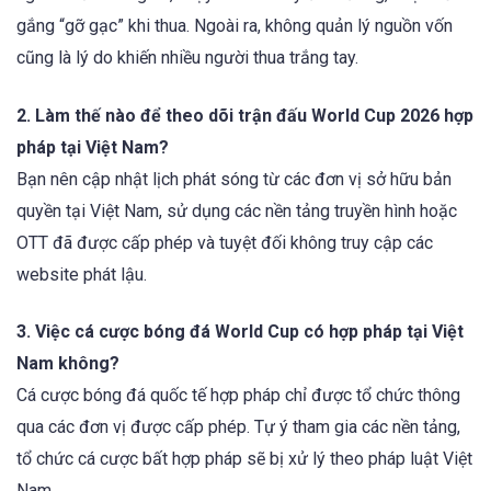
gắng “gỡ gạc” khi thua. Ngoài ra, không quản lý nguồn vốn
cũng là lý do khiến nhiều người thua trắng tay.
2. Làm thế nào để theo dõi trận đấu World Cup 2026 hợp
pháp tại Việt Nam?
Bạn nên cập nhật lịch phát sóng từ các đơn vị sở hữu bản
quyền tại Việt Nam, sử dụng các nền tảng truyền hình hoặc
OTT đã được cấp phép và tuyệt đối không truy cập các
website phát lậu.
3. Việc cá cược bóng đá World Cup có hợp pháp tại Việt
Nam không?
Cá cược bóng đá quốc tế hợp pháp chỉ được tổ chức thông
qua các đơn vị được cấp phép. Tự ý tham gia các nền tảng,
tổ chức cá cược bất hợp pháp sẽ bị xử lý theo pháp luật Việt
Nam.