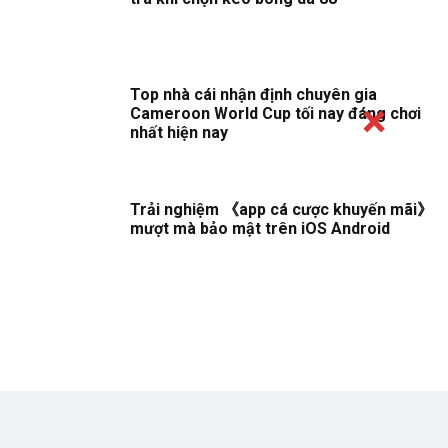
Top nhà cái nhận định chuyên gia
Cameroon World Cup tối nay đáng chơi
nhất hiện nay
Trải nghiệm 《app cá cược khuyến mãi》
mượt mà bảo mật trên iOS Android