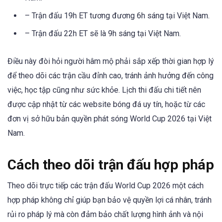
– Trận đấu 19h ET tương đương 6h sáng tại Việt Nam.
– Trận đấu 22h ET sẽ là 9h sáng tại Việt Nam.
Điều này đòi hỏi người hâm mộ phải sắp xếp thời gian hợp lý
để theo dõi các trận cầu đỉnh cao, tránh ảnh hưởng đến công
việc, học tập cũng như sức khỏe. Lịch thi đấu chi tiết nên
được cập nhật từ các website bóng đá uy tín, hoặc từ các
đơn vị sở hữu bản quyền phát sóng World Cup 2026 tại Việt
Nam.
Cách theo dõi trận đấu hợp pháp
Theo dõi trực tiếp các trận đấu World Cup 2026 một cách
hợp pháp không chỉ giúp bạn bảo vệ quyền lợi cá nhân, tránh
rủi ro pháp lý mà còn đảm bảo chất lượng hình ảnh và nội