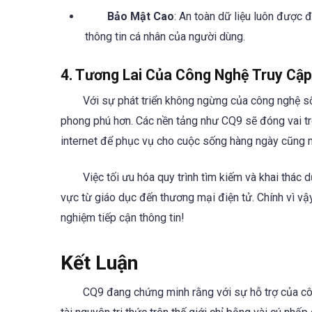
Bảo Mật Cao
: An toàn dữ liệu luôn được 
thông tin cá nhân của người dùng.
4. Tương Lai Của Công Nghệ Truy Cập
Với sự phát triển không ngừng của công nghệ số, t
phong phú hơn. Các nền tảng như CQ9 sẽ đóng vai tr
internet để phục vụ cho cuộc sống hàng ngày cũng 
Việc tối ưu hóa quy trình tìm kiếm và khai thác dữ 
vực từ giáo dục đến thương mại điện tử. Chính vì v
nghiệm tiếp cận thông tin!
Kết Luận
CQ9 đang chứng minh rằng với sự hỗ trợ của công 