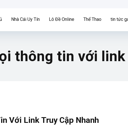
ủ
Nhà Cái Uy Tín
Lô Đề Online
Thể Thao
tin tức 
i thông tin với link
in Với Link Truy Cập Nhanh