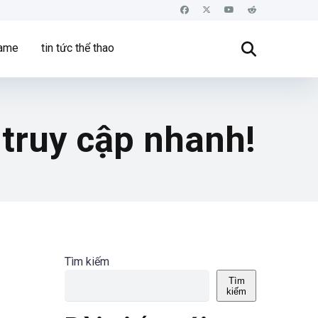
game
tin tức thể thao
 truy cập nhanh!
Tìm kiếm
Tìm
kiếm