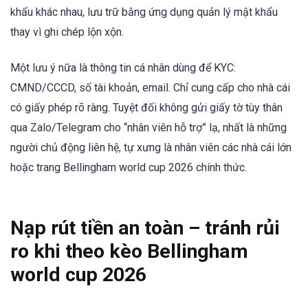
khẩu khác nhau, lưu trữ bằng ứng dụng quản lý mật khẩu
thay vì ghi chép lộn xộn.
Một lưu ý nữa là thông tin cá nhân dùng để KYC:
CMND/CCCD, số tài khoản, email. Chỉ cung cấp cho nhà cái
có giấy phép rõ ràng. Tuyệt đối không gửi giấy tờ tùy thân
qua Zalo/Telegram cho “nhân viên hỗ trợ” lạ, nhất là những
người chủ động liên hệ, tự xưng là nhân viên các nhà cái lớn
hoặc trang Bellingham world cup 2026 chính thức.
Nạp rút tiền an toàn – tránh rủi
ro khi theo kèo Bellingham
world cup 2026