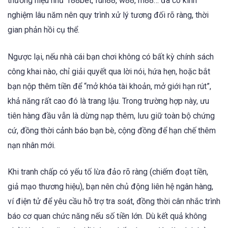
thương hiệu như 188bet, fun88, w88, m88… đã có kinh
nghiệm lâu năm nên quy trình xử lý tương đối rõ ràng, thời
gian phản hồi cụ thể.
Ngược lại, nếu nhà cái bạn chơi không có bất kỳ chính sách
công khai nào, chỉ giải quyết qua lời nói, hứa hẹn, hoặc bắt
bạn nộp thêm tiền để “mở khóa tài khoản, mở giới hạn rút”,
khả năng rất cao đó là trang lậu. Trong trường hợp này, ưu
tiên hàng đầu vẫn là dừng nạp thêm, lưu giữ toàn bộ chứng
cứ, đồng thời cảnh báo bạn bè, cộng đồng để hạn chế thêm
nạn nhân mới.
Khi tranh chấp có yếu tố lừa đảo rõ ràng (chiếm đoạt tiền,
giả mạo thương hiệu), bạn nên chủ động liên hệ ngân hàng,
ví điện tử để yêu cầu hỗ trợ tra soát, đồng thời cân nhắc trình
báo cơ quan chức năng nếu số tiền lớn. Dù kết quả không