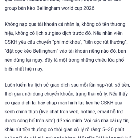
group bàn kèo Bellingham world cup 2026.
Không nạp qua tài khoản cá nhân lạ, không có tên thương
hiệu, không có lịch sử giao dịch trước đó. Nếu nhân viên
CSKH yêu cầu chuyển “phí mở khóa”, “tiền cọc rút thưởng”,
“đặt cọc kèo Bellingham” vào tài khoản riêng nào đó, bạn
nên dừng lại ngay; đây là một trong những chiêu lừa phổ
biến nhất hiện nay.
Luôn kiểm tra lịch sử giao dịch sau mỗi lần nạp/rút: số tiền,
thời gian, nội dung chuyển khoản, trạng thái xử lý. Nếu thấy
có giao dịch lạ, hãy chụp màn hình lại, liên hệ CSKH qua
kênh chính thức (live chat trên web, hotline, email hỗ trợ
được công bố trên site) để xác minh. Với các nhà cái uy tín,
khâu rút tiền thường có thời gian xử lý rõ ràng: 5–30 phút